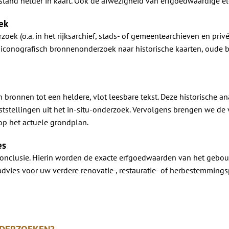
stand helder in kaart. Ook de afwezigheid van erfgoedwaardige 
ek
oek (o.a. in het rijksarchief, stads- of gemeentearchieven en privé
en iconografisch bronnenonderzoek naar historische kaarten, oud
bronnen tot een heldere, vlot leesbare tekst. Deze historische 
aststellingen uit het in-situ-onderzoek. Vervolgens brengen we de 
op het actuele grondplan.
es
onclusie. Hierin worden de exacte erfgoedwaarden van het gebouw
advies voor uw verdere renovatie-, restauratie- of herbestemming