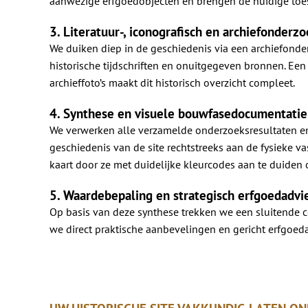
aanwezige erfgoedobjecten en brengen de huidige toe
3. Literatuur-, iconografisch en archiefonderzo
We duiken diep in de geschiedenis via een archiefonderz
historische tijdschriften en onuitgegeven bronnen. E
archieffoto’s maakt dit historisch overzicht compleet.
4. Synthese en visuele bouwfasedocumentatie
We verwerken alle verzamelde onderzoeksresultaten en 
geschiedenis van de site rechtstreeks aan de fysieke v
kaart door ze met duidelijke kleurcodes aan te duiden 
5. Waardebepaling en strategisch erfgoedadvi
Op basis van deze synthese trekken we een sluitende c
we direct praktische aanbevelingen en gericht erfgoed